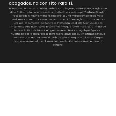
abogados, no con Tito Para Ti.
Este sitio no forma parte del sitio web de YouTube, Google o Facebook; Google Inc o
Meta Platforms, Inc. Además, este sitio NO está respaldado por YouTube, Google o
Facebook de ninguna manera. Facebook es una marca comercial de Meta
Platforms, Inc. YouTube es una marca comercial de Google, LLC. Tito Para Ti es
una marca comercial de Centro de Protección Legal, LLC. Su privacidad es
importante para nosotros y le recomendamos que revise nuestros Términos de
Servicio, Política de Privacidad y/o cualquier otro Aviso Legal que figure en
nuestro sitio para comprender cómo manejamos cualquier información que
proporcione. Al utilizar este sitio web, usted acepta que la información que
proporciona en cualquier formulario de este sitio web es suya y no de otra
persona.