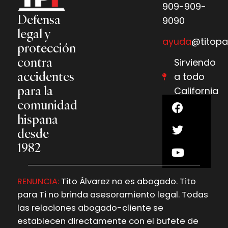
909-909-
Defensa
9090
legal y
ayuda
@titopa
protección
contra
Sirviendo
accidentes
a todo
para la
California
comunidad
hispana
desde
1982
RENUNCIA:
Tito Álvarez no es abogado. Tito
para Ti no brinda asesoramiento legal. Todas
las relaciones abogado-cliente se
establecen directamente con el bufete de