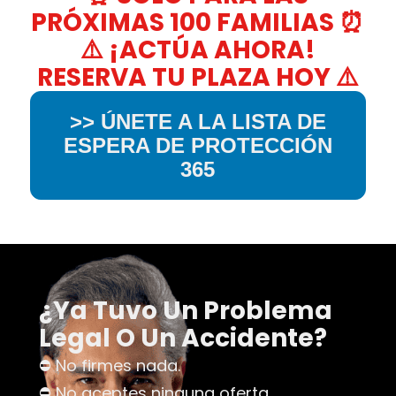
PRÓXIMAS 100 FAMILIAS ⏰
⚠️ ¡ACTÚA AHORA!
RESERVA TU PLAZA HOY ⚠️
>> ÚNETE A LA LISTA DE
ESPERA DE PROTECCIÓN
365
¿Ya Tuvo Un Problema
Legal O Un Accidente?
⛔ No firmes nada.
⛔ No aceptes ninguna oferta.