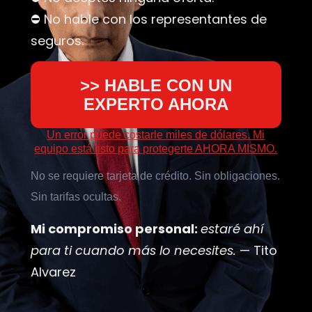
⛔ No hable con los representantes de
seguros.
>> HABLE CON UN
EXPERTO AHORA
Un error puede costarle miles de dólares. Mi
equipo está listo para protegerte AHORA MISMO.
No se requiere tarjeta de crédito. Sin obligaciones.
Sin tarifas ocultas.
Mi compromiso personal:
estaré ahí
para ti cuando más lo necesites.
— Tito
Alvarez